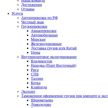
Наша команда
Достижения
Отзывы
Услуги
Автоперевозки по РФ
Честный знак
Грузоперевозки
Авиаперевозки
Автомобильные
Морские
Железнодорожные
Доставка грузов из/в Китай
Цены
Внутрипортовое экспедирование
Владивосток
Находка (Порт Восточный)
Рига
СПБ
Таллин
Котка
Клайпеда
Экспорт
Таможенное оформление грузов при импорте и эксп
Шереметьево
Домодедово