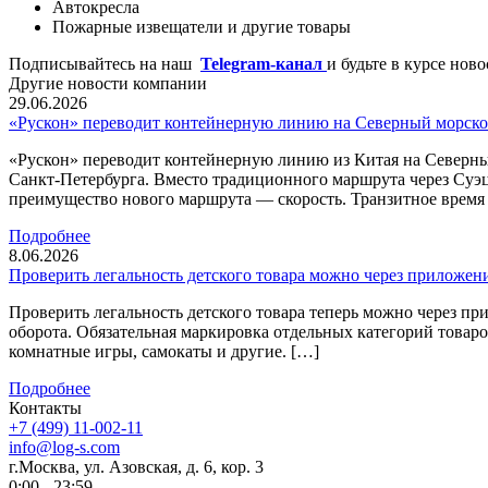
Автокресла
Пожарные извещатели и другие товары
Подписывайтесь на наш
Telegram-канал
и будьте в курсе нов
Другие новости компании
29.06.2026
«Рускон» переводит контейнерную линию на Северный морско
«Рускон» переводит контейнерную линию из Китая на Северны
Санкт-Петербурга. Вместо традиционного маршрута через Суэ
преимущество нового маршрута — скорость. Транзитное время с
Подробнее
8.06.2026
Проверить легальность детского товара можно через приложен
Проверить легальность детского товара теперь можно через 
оборота. Обязательная маркировка отдельных категорий товаров
комнатные игры, самокаты и другие. […]
Подробнее
Контакты
+7 (499) 11-002-11
info@log-s.com
г.Москва, ул. Азовская, д. 6, кор. 3
0:00 - 23:59