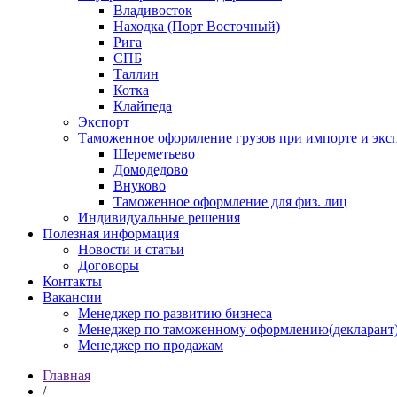
Владивосток
Находка (Порт Восточный)
Рига
СПБ
Таллин
Котка
Клайпеда
Экспорт
Таможенное оформление грузов при импорте и эксп
Шереметьево
Домодедово
Внуково
Таможенное оформление для физ. лиц
Индивидуальные решения
Полезная информация
Новости и статьи
Договоры
Контакты
Вакансии
Менеджер по развитию бизнеса
Менеджер по таможенному оформлению(декларант
Менеджер по продажам
Главная
/