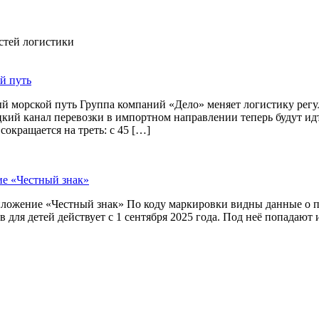
остей логистики
й путь
й морской путь Группа компаний «Дело» меняет логистику рег
цкий канал перевозки в импортном направлении теперь будут и
окращается на треть: с 45 […]
ие «Честный знак»
приложение «Честный знак» По коду маркировки видны данные о
 для детей действует с 1 сентября 2025 года. Под неё попадают 