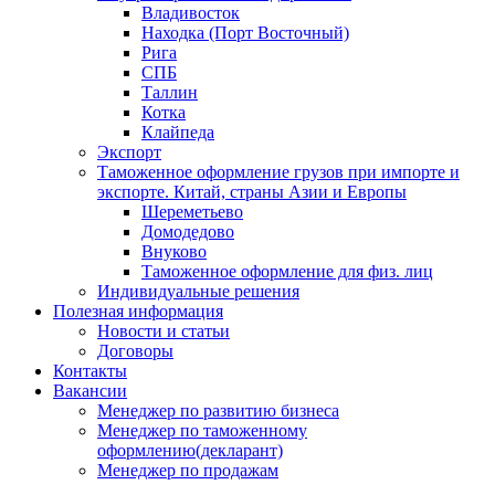
Владивосток
Находка (Порт Восточный)
Рига
СПБ
Таллин
Котка
Клайпеда
Экспорт
Таможенное оформление грузов при импорте и
экспорте. Китай, страны Азии и Европы
Шереметьево
Домодедово
Внуково
Таможенное оформление для физ. лиц
Индивидуальные решения
Полезная информация
Новости и статьи
Договоры
Контакты
Вакансии
Менеджер по развитию бизнеса
Менеджер по таможенному
оформлению(декларант)
Менеджер по продажам