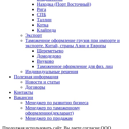
Находка (Порт Восточный)
Рига
СПБ
Таллин
Котка
Клайпеда
Экспорт
Таможенное оформление грузов при импорте и
экспорте. Китай, страны Азии и Европы
Шереметьево
Домодедово
Внуково
Таможенное оформление для физ. лиц
Индивидуальные решения
Полезная информация
Новости и статьи
Договоры
Контакты
Вакансии
Менеджер по развитию бизнеса
Менеджер по таможенному
оформлению(декларант)
Менеджер по продажам
Продолжая использовать сайт, Вы даете согласие ООО