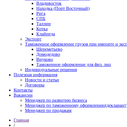
Владивосток
Находка (Порт Восточный)
Рига
СПБ
Таллин
Котка
Клайпеда
Экспорт
Таможенное оформление грузов при импорте и эксп
Шереметьево
Домодедово
Внуково
Таможенное оформление для физ. лиц
Индивидуальные решения
Полезная информация
Новости и статьи
Договоры
Контакты
Вакансии
Менеджер по развитию бизнеса
Менеджер по таможенному оформлению(декларант
Менеджер по продажам
Главная
/