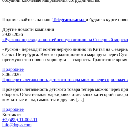
обсудили ключевые направления сотрудничества.
Подписывайтесь на наш
Telegram-канал
и будьте в курсе нов
Другие новости компании
29.06.2026
«Рускон» переводит контейнерную линию на Северный морско
«Рускон» переводит контейнерную линию из Китая на Северны
Санкт-Петербурга. Вместо традиционного маршрута через Суэ
преимущество нового маршрута — скорость. Транзитное время с
Подробнее
8.06.2026
Проверить легальность детского товара можно через приложен
Проверить легальность детского товара теперь можно через 
оборота. Обязательная маркировка отдельных категорий товаров
комнатные игры, самокаты и другие. […]
Подробнее
Контакты
+7 (499) 11-002-11
info@log-s.com