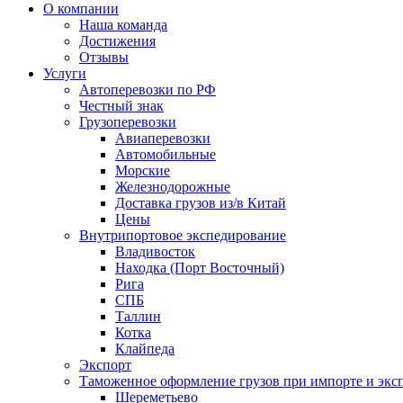
О компании
Наша команда
Достижения
Отзывы
Услуги
Автоперевозки по РФ
Честный знак
Грузоперевозки
Авиаперевозки
Автомобильные
Морские
Железнодорожные
Доставка грузов из/в Китай
Цены
Внутрипортовое экспедирование
Владивосток
Находка (Порт Восточный)
Рига
СПБ
Таллин
Котка
Клайпеда
Экспорт
Таможенное оформление грузов при импорте и эксп
Шереметьево