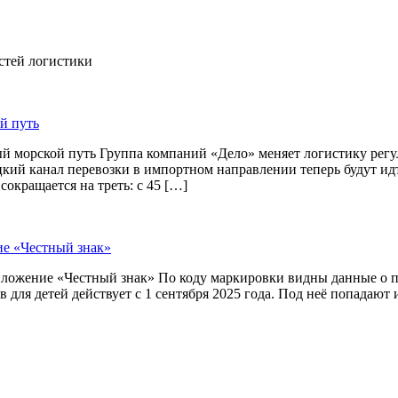
остей логистики
й путь
й морской путь Группа компаний «Дело» меняет логистику рег
цкий канал перевозки в импортном направлении теперь будут и
окращается на треть: с 45 […]
ие «Честный знак»
приложение «Честный знак» По коду маркировки видны данные о
 для детей действует с 1 сентября 2025 года. Под неё попадают 