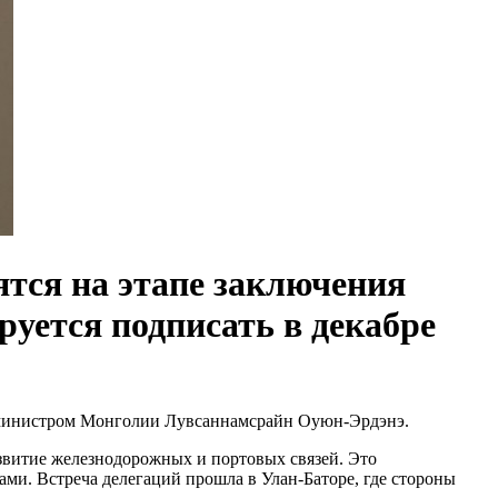
тся на этапе заключения
руется подписать в декабре
ер-министром Монголии Лувсаннамсрайн Оуюн-Эрдэнэ.
звитие железнодорожных и портовых связей. Это
ми. Встреча делегаций прошла в Улан-Баторе, где стороны