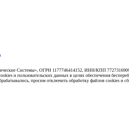
)
тические Системы», ОГРН 1177746414152, ИНН/КПП 7727316909/7
 cookies и пользовательских данных в целях обеспечения беспере
абатывались, просим отключить обработку файлов cookies и сб