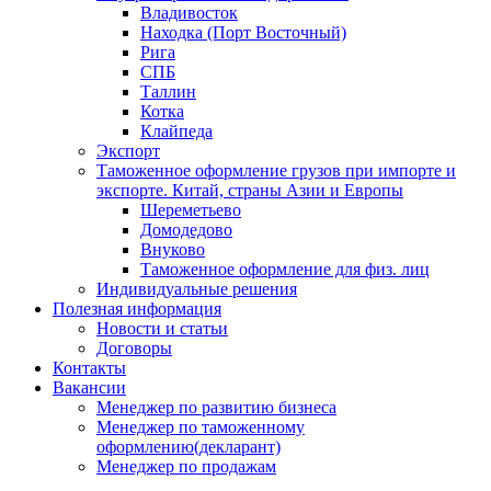
Владивосток
Находка (Порт Восточный)
Рига
СПБ
Таллин
Котка
Клайпеда
Экспорт
Таможенное оформление грузов при импорте и
экспорте. Китай, страны Азии и Европы
Шереметьево
Домодедово
Внуково
Таможенное оформление для физ. лиц
Индивидуальные решения
Полезная информация
Новости и статьи
Договоры
Контакты
Вакансии
Менеджер по развитию бизнеса
Менеджер по таможенному
оформлению(декларант)
Менеджер по продажам