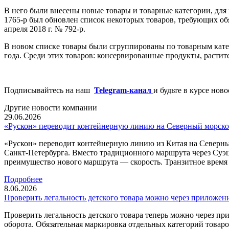
В него были внесены новые товары и товарные категории, для к
1765-р был обновлен список некоторых товаров, требующих о
апреля 2018 г. № 792-р.
В новом списке товары были сгруппированы по товарным катего
года. Среди этих товаров: консервированные продукты, расти
Подписывайтесь на наш
Telegram-канал
и будьте в курсе нов
Другие новости компании
29.06.2026
«Рускон» переводит контейнерную линию на Северный морско
«Рускон» переводит контейнерную линию из Китая на Северны
Санкт-Петербурга. Вместо традиционного маршрута через Суэ
преимущество нового маршрута — скорость. Транзитное время с
Подробнее
8.06.2026
Проверить легальность детского товара можно через приложен
Проверить легальность детского товара теперь можно через 
оборота. Обязательная маркировка отдельных категорий товаров