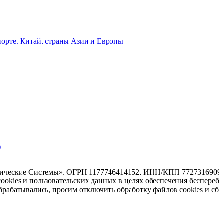
орте. Китай, страны Азии и Европы
)
тические Системы», ОГРН 1177746414152, ИНН/КПП 7727316909/7
 cookies и пользовательских данных в целях обеспечения беспере
абатывались, просим отключить обработку файлов cookies и сб