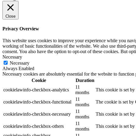
Close
Privacy Overview
This website uses cookies to improve your experience while you navigat
working of basic functionalities of the website. We also use third-pa
consent. You also have the option to opt-out of these cookies. But op
Necessary
Necessary
Always Enabled
Necessary cookies are absolutely essential for the website to function
Cookie
Duration
11
cookielawinfo-checkbox-analytics
This cookie is set b
months
11
cookielawinfo-checkbox-functional
The cookie is set by
months
11
cookielawinfo-checkbox-necessary
This cookie is set b
months
11
cookielawinfo-checkbox-others
This cookie is set b
months
cookielawinfo-checkbox-
11