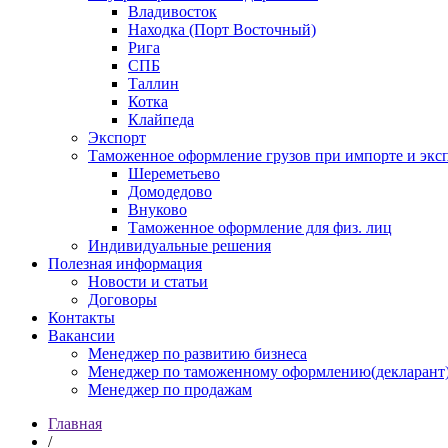
Владивосток
Находка (Порт Восточный)
Рига
СПБ
Таллин
Котка
Клайпеда
Экспорт
Таможенное оформление грузов при импорте и эксп
Шереметьево
Домодедово
Внуково
Таможенное оформление для физ. лиц
Индивидуальные решения
Полезная информация
Новости и статьи
Договоры
Контакты
Вакансии
Менеджер по развитию бизнеса
Менеджер по таможенному оформлению(декларант
Менеджер по продажам
Главная
/