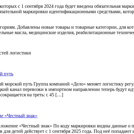
оторых с 1 сентября 2024 года будет введена обязательная марк
бязательной маркировки идентификационными средствами, кото
риям. Добавлены новые товары и товарные категории, для котор
тельные масла, медицинские изделия, реабилитационные техниче
остей логистики
й путь
й морской путь Группа компаний «Дело» меняет логистику рег
цкий канал перевозки в импортном направлении теперь будут и
окращается на треть: с 45 […]
ие «Честный знак»
приложение «Честный знак» По коду маркировки видны данные о
 для детей действует с 1 сентября 2025 года. Под неё попадают 