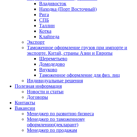
Владивосток
Находка (Порт Восточный)
Рига
СПБ
Таллин
Котка
Клайпеда
Экспорт
Таможенное оформление грузов при импорте и
экспорте. Китай, страны Азии и Европы
Шереметьево
Домодедово
Внуково
Таможенное оформление для физ. лиц
Индивидуальные решения
Полезная информация
Новости и статьи
Договоры
Контакты
Вакансии
Менеджер по развитию бизнеса
Менеджер по таможенному
оформлению(декларант)
Менеджер по продажам