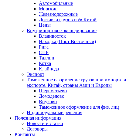
Автомобильные
Морские
Железнодорожные
Доставка грузов из/в Китай
Цены
Внутрипортовое экспедирование
Владивосток
Находка (Порт Восточный)
Рига
СПБ
Таллин
Котка
Клайпеда
Экспорт
Таможенное оформление грузов при импорте и
экспорте. Китай, страны Азии и Европы
Шереметьево
Домодедово
Внуково
Таможенное оформление для физ. лиц
Индивидуальные решения
Полезная информация
Новости и статьи
Договоры
Контакты