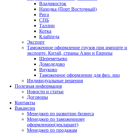
Владивосток
Находка (Порт Восточный)
Рига
СПБ
Таллин
Котка
Клайпеда
Экспорт
Таможенное оформление грузов при импорте и
экспорте. Китай, страны Азии и Европы
Шереметьево
Домодедово
Внуково
Таможенное оформление для физ. лиц
Индивидуальные решения
Полезная информация
Новости и статьи
Договоры
Контакты
Вакансии
Менеджер по развитию бизнеса
Менеджер по таможенному
оформлению(декларант)
Менеджер по продажам