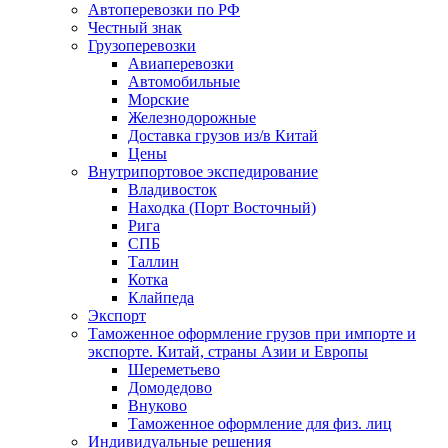
Автоперевозки по РФ
Честный знак
Грузоперевозки
Авиаперевозки
Автомобильные
Морские
Железнодорожные
Доставка грузов из/в Китай
Цены
Внутрипортовое экспедирование
Владивосток
Находка (Порт Восточный)
Рига
СПБ
Таллин
Котка
Клайпеда
Экспорт
Таможенное оформление грузов при импорте и
экспорте. Китай, страны Азии и Европы
Шереметьево
Домодедово
Внуково
Таможенное оформление для физ. лиц
Индивидуальные решения