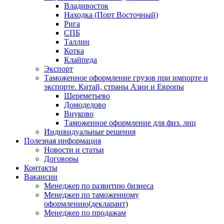
Владивосток
Находка (Порт Восточный)
Рига
СПБ
Таллин
Котка
Клайпеда
Экспорт
Таможенное оформление грузов при импорте и
экспорте. Китай, страны Азии и Европы
Шереметьево
Домодедово
Внуково
Таможенное оформление для физ. лиц
Индивидуальные решения
Полезная информация
Новости и статьи
Договоры
Контакты
Вакансии
Менеджер по развитию бизнеса
Менеджер по таможенному
оформлению(декларант)
Менеджер по продажам