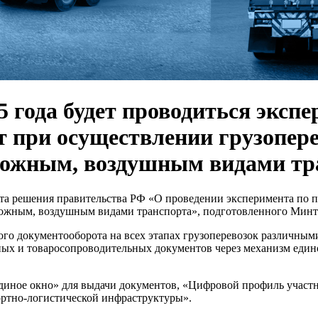
25 года будет проводиться эксп
 при осуществлении грузопер
рожным, воздушным видами тр
кта решения правительства РФ «О проведении эксперимента по 
рожным, воздушным видами транспорта», подготовленного Минт
ого документооборота на всех этапах грузоперевозок различны
ных и товаросопроводительных документов через механизм един
Единое окно» для выдачи документов, «Цифровой профиль участ
ортно-логистической инфраструктуры».