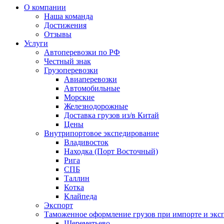
О компании
Наша команда
Достижения
Отзывы
Услуги
Автоперевозки по РФ
Честный знак
Грузоперевозки
Авиаперевозки
Автомобильные
Морские
Железнодорожные
Доставка грузов из/в Китай
Цены
Внутрипортовое экспедирование
Владивосток
Находка (Порт Восточный)
Рига
СПБ
Таллин
Котка
Клайпеда
Экспорт
Таможенное оформление грузов при импорте и эксп
Шереметьево