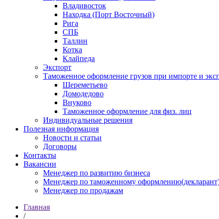
Владивосток
Находка (Порт Восточный)
Рига
СПБ
Таллин
Котка
Клайпеда
Экспорт
Таможенное оформление грузов при импорте и эксп
Шереметьево
Домодедово
Внуково
Таможенное оформление для физ. лиц
Индивидуальные решения
Полезная информация
Новости и статьи
Договоры
Контакты
Вакансии
Менеджер по развитию бизнеса
Менеджер по таможенному оформлению(декларант
Менеджер по продажам
Главная
/