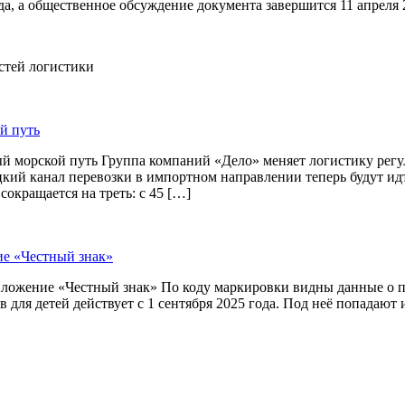
ода, а общественное обсуждение документа завершится 11 апреля 
остей логистики
й путь
й морской путь Группа компаний «Дело» меняет логистику рег
цкий канал перевозки в импортном направлении теперь будут и
окращается на треть: с 45 […]
ие «Честный знак»
приложение «Честный знак» По коду маркировки видны данные о
 для детей действует с 1 сентября 2025 года. Под неё попадают 