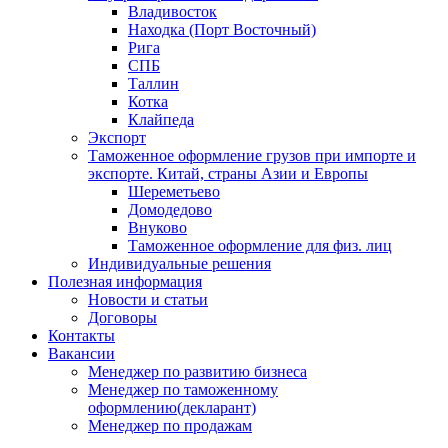
Владивосток
Находка (Порт Восточный)
Рига
СПБ
Таллин
Котка
Клайпеда
Экспорт
Таможенное оформление грузов при импорте и
экспорте. Китай, страны Азии и Европы
Шереметьево
Домодедово
Внуково
Таможенное оформление для физ. лиц
Индивидуальные решения
Полезная информация
Новости и статьи
Договоры
Контакты
Вакансии
Менеджер по развитию бизнеса
Менеджер по таможенному
оформлению(декларант)
Менеджер по продажам