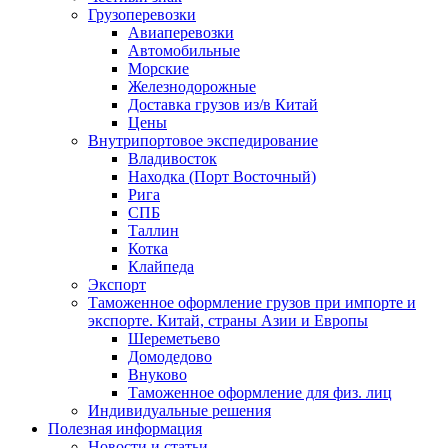
Грузоперевозки
Авиаперевозки
Автомобильные
Морские
Железнодорожные
Доставка грузов из/в Китай
Цены
Внутрипортовое экспедирование
Владивосток
Находка (Порт Восточный)
Рига
СПБ
Таллин
Котка
Клайпеда
Экспорт
Таможенное оформление грузов при импорте и
экспорте. Китай, страны Азии и Европы
Шереметьево
Домодедово
Внуково
Таможенное оформление для физ. лиц
Индивидуальные решения
Полезная информация
Новости и статьи