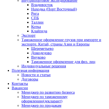
Внутрипортовое экспедирование
Владивосток
Находка (Порт Восточный)
Рига
СПБ
Таллин
Котка
Клайпеда
Экспорт
Таможенное оформление грузов при импорте и
экспорте. Китай, страны Азии и Европы
Шереметьево
Домодедово
Внуково
Таможенное оформление для физ. лиц
Индивидуальные решения
Полезная информация
Новости и статьи
Договоры
Контакты
Вакансии
Менеджер по развитию бизнеса
Менеджер по таможенному
оформлению(декларант)
Менеджер по продажам