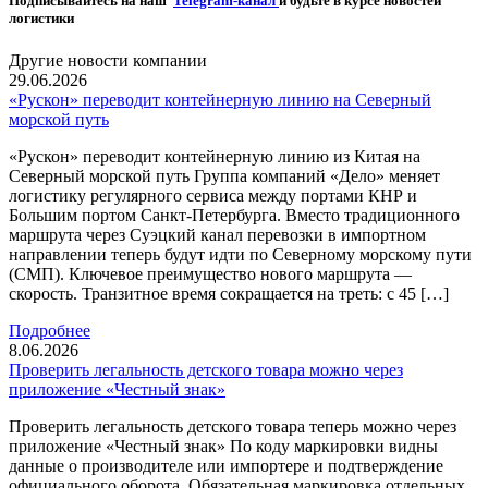
Подписывайтесь на наш
Telegram-канал
и будьте в курсе новостей
логистики
Другие новости компании
29.06.2026
«Рускон» переводит контейнерную линию на Северный
морской путь
«Рускон» переводит контейнерную линию из Китая на
Северный морской путь Группа компаний «Дело» меняет
логистику регулярного сервиса между портами КНР и
Большим портом Санкт-Петербурга. Вместо традиционного
маршрута через Суэцкий канал перевозки в импортном
направлении теперь будут идти по Северному морскому пути
(СМП). Ключевое преимущество нового маршрута —
скорость. Транзитное время сокращается на треть: с 45 […]
Подробнее
8.06.2026
Проверить легальность детского товара можно через
приложение «Честный знак»
Проверить легальность детского товара теперь можно через
приложение «Честный знак» По коду маркировки видны
данные о производителе или импортере и подтверждение
официального оборота. Обязательная маркировка отдельных