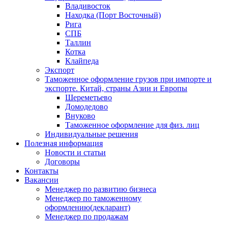
Владивосток
Находка (Порт Восточный)
Рига
СПБ
Таллин
Котка
Клайпеда
Экспорт
Таможенное оформление грузов при импорте и
экспорте. Китай, страны Азии и Европы
Шереметьево
Домодедово
Внуково
Таможенное оформление для физ. лиц
Индивидуальные решения
Полезная информация
Новости и статьи
Договоры
Контакты
Вакансии
Менеджер по развитию бизнеса
Менеджер по таможенному
оформлению(декларант)
Менеджер по продажам