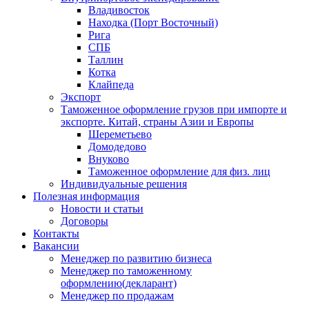
Владивосток
Находка (Порт Восточный)
Рига
СПБ
Таллин
Котка
Клайпеда
Экспорт
Таможенное оформление грузов при импорте и
экспорте. Китай, страны Азии и Европы
Шереметьево
Домодедово
Внуково
Таможенное оформление для физ. лиц
Индивидуальные решения
Полезная информация
Новости и статьи
Договоры
Контакты
Вакансии
Менеджер по развитию бизнеса
Менеджер по таможенному
оформлению(декларант)
Менеджер по продажам