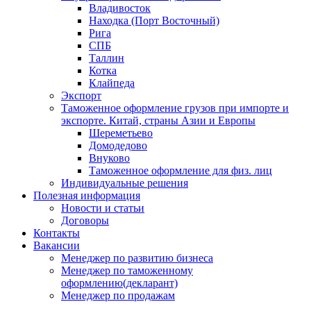
Владивосток
Находка (Порт Восточный)
Рига
СПБ
Таллин
Котка
Клайпеда
Экспорт
Таможенное оформление грузов при импорте и
экспорте. Китай, страны Азии и Европы
Шереметьево
Домодедово
Внуково
Таможенное оформление для физ. лиц
Индивидуальные решения
Полезная информация
Новости и статьи
Договоры
Контакты
Вакансии
Менеджер по развитию бизнеса
Менеджер по таможенному
оформлению(декларант)
Менеджер по продажам