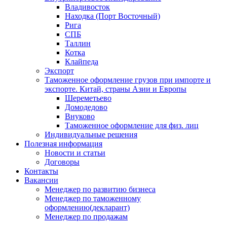
Владивосток
Находка (Порт Восточный)
Рига
СПБ
Таллин
Котка
Клайпеда
Экспорт
Таможенное оформление грузов при импорте и
экспорте. Китай, страны Азии и Европы
Шереметьево
Домодедово
Внуково
Таможенное оформление для физ. лиц
Индивидуальные решения
Полезная информация
Новости и статьи
Договоры
Контакты
Вакансии
Менеджер по развитию бизнеса
Менеджер по таможенному
оформлению(декларант)
Менеджер по продажам