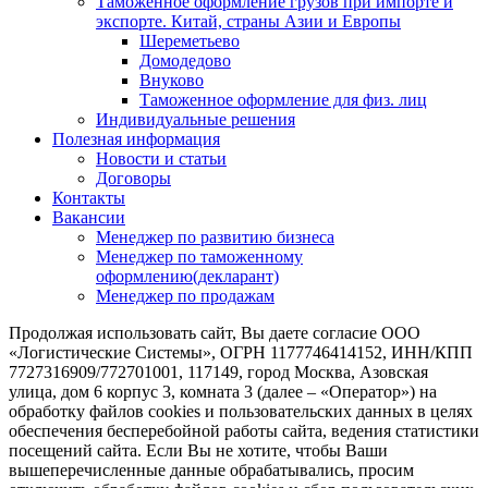
Таможенное оформление грузов при импорте и
экспорте. Китай, страны Азии и Европы
Шереметьево
Домодедово
Внуково
Таможенное оформление для физ. лиц
Индивидуальные решения
Полезная информация
Новости и статьи
Договоры
Контакты
Вакансии
Менеджер по развитию бизнеса
Менеджер по таможенному
оформлению(декларант)
Менеджер по продажам
Продолжая использовать сайт, Вы даете согласие ООО
«Логистические Системы», ОГРН 1177746414152, ИНН/КПП
7727316909/772701001, 117149, город Москва, Азовская
улица, дом 6 корпус 3, комната 3 (далее – «Оператор») на
обработку файлов cookies и пользовательских данных в целях
обеспечения бесперебойной работы сайта, ведения статистики
посещений сайта. Если Вы не хотите, чтобы Ваши
вышеперечисленные данные обрабатывались, просим