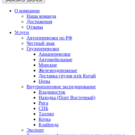
О компании
Наша команда
Достижения
Отзывы
Услуги
Автоперевозки по РФ
Честный знак
Грузоперевозки
Авиаперевозки
Автомобильные
Морские
Железнодорожные
Доставка грузов из/в Китай
Цены
Внутрипортовое экспедирование
Владивосток
Находка (Порт Восточный)
Рига
СПБ
Таллин
Котка
Клайпеда
Экспорт