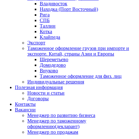
Владивосток
Находка (Порт Восточный)
Рига
СПБ
Таллин
Котка
Клайпеда
Экспорт
Таможенное оформление грузов при импорте и
экспорте. Китай, страны Азии и Европы
Шереметьево
Домодедово
Внуково
Таможенное оформление для физ. лиц
Индивидуальные решения
Полезная информация
Новости и статьи
Договоры
Контакты
Вакансии
Менеджер по развитию бизнеса
Менеджер по таможенному
оформлению(декларант)
Менеджер по продажам