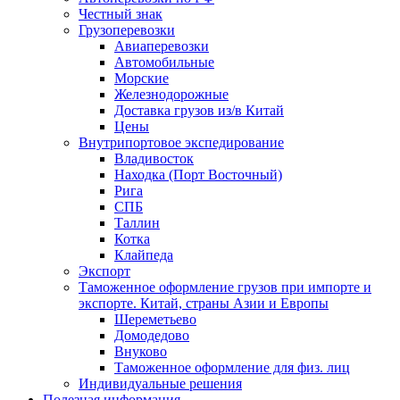
Честный знак
Грузоперевозки
Авиаперевозки
Автомобильные
Морские
Железнодорожные
Доставка грузов из/в Китай
Цены
Внутрипортовое экспедирование
Владивосток
Находка (Порт Восточный)
Рига
СПБ
Таллин
Котка
Клайпеда
Экспорт
Таможенное оформление грузов при импорте и
экспорте. Китай, страны Азии и Европы
Шереметьево
Домодедово
Внуково
Таможенное оформление для физ. лиц
Индивидуальные решения
Полезная информация