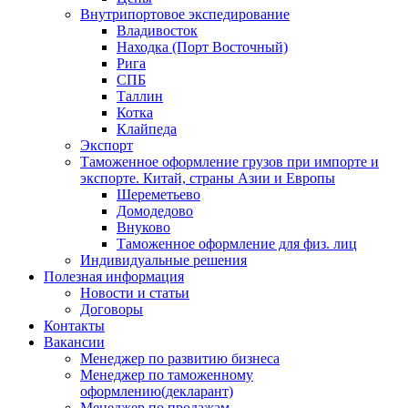
Внутрипортовое экспедирование
Владивосток
Находка (Порт Восточный)
Рига
СПБ
Таллин
Котка
Клайпеда
Экспорт
Таможенное оформление грузов при импорте и
экспорте. Китай, страны Азии и Европы
Шереметьево
Домодедово
Внуково
Таможенное оформление для физ. лиц
Индивидуальные решения
Полезная информация
Новости и статьи
Договоры
Контакты
Вакансии
Менеджер по развитию бизнеса
Менеджер по таможенному
оформлению(декларант)
Менеджер по продажам