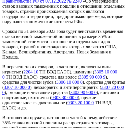
Правительства РФ от 07.12.2022 № 2240
«Об утверждении
ставок ввозных таможенных пошлин в отношении отдельных
товаров, страной происхождения которых являются
государства и территории, предпринимающие меры, которые
нарушают экономические интересы РФ».
Сроком по 31 декабря 2023 года будет действовать временная
ставка ввозной таможенной пошлины в размере 35% от
таможенной стоимости в отношении отдельных видов
товаров, страной происхождения которых являются США,
Канада, Великобритания, Австралия, Новая Зеландия и
Польша.
В перечень таких товаров, в частности, включены вина
игристые (
2204 10
ТН ВЭД ЕАЭС), шампуни (
3305 10 000
0
ТН ВЭД ЕАЭС), средства для волос (
3305 90 000 9
),
средства для чистки зубов (
3306 10 000 0
), средства для бритья
(
3307 10 000 0
), дезодоранты и антиперспиранты (
3307 20 000
0
), моющие и чистящие средства (
3402 90 900 0
), винтовки
спортивные, охотничьи (
9303 30 000 0
), оружие
одноствольное гладкоствольное (
9303 20 100 0
ТН ВЭД
ЕАЭС) и др.
В отношении оружия, патронов и частей к нему, действие
35% ставки ввозной пошлины распространяется товары,
страной происхождения которых являются страны, указанные