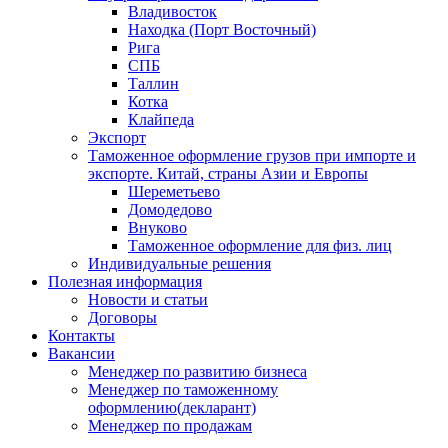
Владивосток
Находка (Порт Восточный)
Рига
СПБ
Таллин
Котка
Клайпеда
Экспорт
Таможенное оформление грузов при импорте и
экспорте. Китай, страны Азии и Европы
Шереметьево
Домодедово
Внуково
Таможенное оформление для физ. лиц
Индивидуальные решения
Полезная информация
Новости и статьи
Договоры
Контакты
Вакансии
Менеджер по развитию бизнеса
Менеджер по таможенному
оформлению(декларант)
Менеджер по продажам