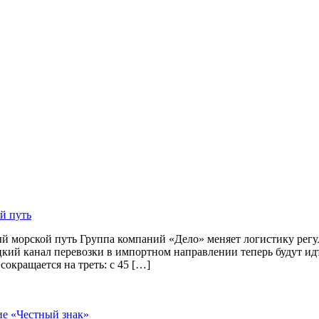
й путь
й морской путь Группа компаний «Дело» меняет логистику рег
цкий канал перевозки в импортном направлении теперь будут и
окращается на треть: с 45 […]
ие «Честный знак»