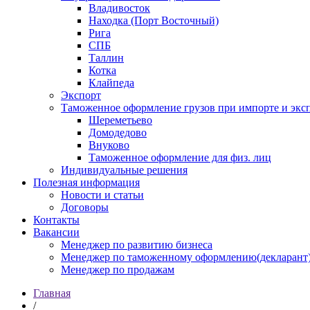
Владивосток
Находка (Порт Восточный)
Рига
СПБ
Таллин
Котка
Клайпеда
Экспорт
Таможенное оформление грузов при импорте и эксп
Шереметьево
Домодедово
Внуково
Таможенное оформление для физ. лиц
Индивидуальные решения
Полезная информация
Новости и статьи
Договоры
Контакты
Вакансии
Менеджер по развитию бизнеса
Менеджер по таможенному оформлению(декларант
Менеджер по продажам
Главная
/