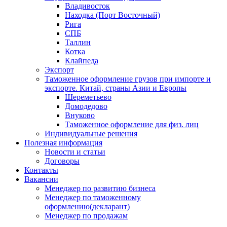
Владивосток
Находка (Порт Восточный)
Рига
СПБ
Таллин
Котка
Клайпеда
Экспорт
Таможенное оформление грузов при импорте и
экспорте. Китай, страны Азии и Европы
Шереметьево
Домодедово
Внуково
Таможенное оформление для физ. лиц
Индивидуальные решения
Полезная информация
Новости и статьи
Договоры
Контакты
Вакансии
Менеджер по развитию бизнеса
Менеджер по таможенному
оформлению(декларант)
Менеджер по продажам