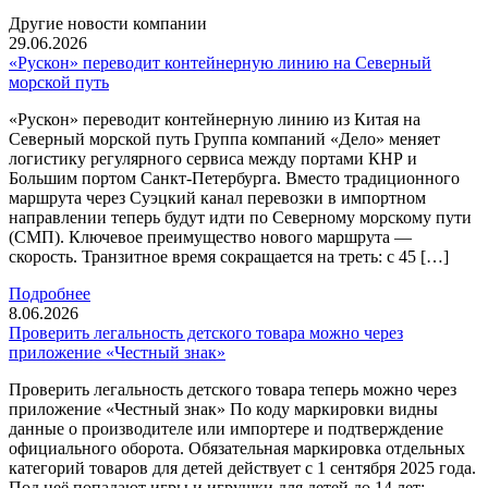
Другие новости компании
29.06.2026
«Рускон» переводит контейнерную линию на Северный
морской путь
«Рускон» переводит контейнерную линию из Китая на
Северный морской путь Группа компаний «Дело» меняет
логистику регулярного сервиса между портами КНР и
Большим портом Санкт-Петербурга. Вместо традиционного
маршрута через Суэцкий канал перевозки в импортном
направлении теперь будут идти по Северному морскому пути
(СМП). Ключевое преимущество нового маршрута —
скорость. Транзитное время сокращается на треть: с 45 […]
Подробнее
8.06.2026
Проверить легальность детского товара можно через
приложение «Честный знак»
Проверить легальность детского товара теперь можно через
приложение «Честный знак» По коду маркировки видны
данные о производителе или импортере и подтверждение
официального оборота. Обязательная маркировка отдельных
категорий товаров для детей действует с 1 сентября 2025 года.
Под неё попадают игры и игрушки для детей до 14 лет: