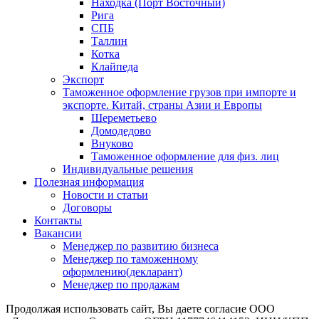
Находка (Порт Восточный)
Рига
СПБ
Таллин
Котка
Клайпеда
Экспорт
Таможенное оформление грузов при импорте и
экспорте. Китай, страны Азии и Европы
Шереметьево
Домодедово
Внуково
Таможенное оформление для физ. лиц
Индивидуальные решения
Полезная информация
Новости и статьи
Договоры
Контакты
Вакансии
Менеджер по развитию бизнеса
Менеджер по таможенному
оформлению(декларант)
Менеджер по продажам
Продолжая использовать сайт, Вы даете согласие ООО