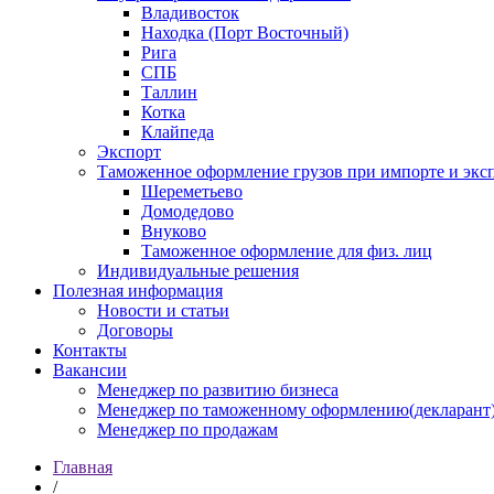
Владивосток
Находка (Порт Восточный)
Рига
СПБ
Таллин
Котка
Клайпеда
Экспорт
Таможенное оформление грузов при импорте и эксп
Шереметьево
Домодедово
Внуково
Таможенное оформление для физ. лиц
Индивидуальные решения
Полезная информация
Новости и статьи
Договоры
Контакты
Вакансии
Менеджер по развитию бизнеса
Менеджер по таможенному оформлению(декларант
Менеджер по продажам
Главная
/