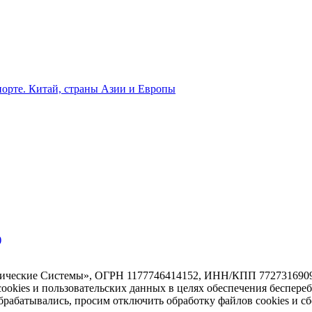
орте. Китай, страны Азии и Европы
)
тические Системы», ОГРН 1177746414152, ИНН/КПП 7727316909/7
 cookies и пользовательских данных в целях обеспечения беспере
абатывались, просим отключить обработку файлов cookies и сб