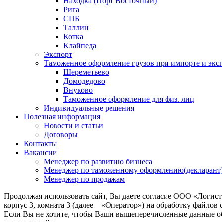
Находка (Порт Восточный)
Рига
СПБ
Таллин
Котка
Клайпеда
Экспорт
Таможенное оформление грузов при импорте и эксп
Шереметьево
Домодедово
Внуково
Таможенное оформление для физ. лиц
Индивидуальные решения
Полезная информация
Новости и статьи
Договоры
Контакты
Вакансии
Менеджер по развитию бизнеса
Менеджер по таможенному оформлению(декларант
Менеджер по продажам
Продолжая использовать сайт, Вы даете согласие ООО «Логис
корпус 3, комната 3 (далее – «Оператор») на обработку файлов
Если Вы не хотите, чтобы Ваши вышеперечисленные данные обр