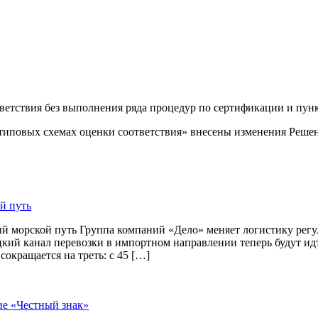
ветствия без выполнения ряда процедур по сертификации и пункт
типовых схемах оценки соответствия» внесены изменения Решен
й путь
й морской путь Группа компаний «Дело» меняет логистику рег
цкий канал перевозки в импортном направлении теперь будут и
окращается на треть: с 45 […]
ие «Честный знак»