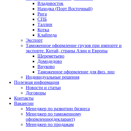
Владивосток
Находка (Порт Восточный)
Рига
СПБ
Таллин
Котка
Клайпеда
Экспорт
Таможенное оформление грузов при импорте и
экспорте. Китай, страны Азии и Европы
Шереметьево
Домодедово
Внуково
Таможенное оформление для физ. лиц
Индивидуальные решения
Полезная информация
Новости и статьи
Договоры
Контакты
Вакансии
Менеджер по развитию бизнеса
Менеджер по таможенному
оформлению(декларант)
Менеджер по продажам