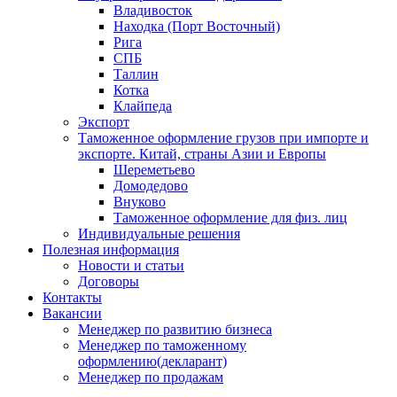
Владивосток
Находка (Порт Восточный)
Рига
СПБ
Таллин
Котка
Клайпеда
Экспорт
Таможенное оформление грузов при импорте и
экспорте. Китай, страны Азии и Европы
Шереметьево
Домодедово
Внуково
Таможенное оформление для физ. лиц
Индивидуальные решения
Полезная информация
Новости и статьи
Договоры
Контакты
Вакансии
Менеджер по развитию бизнеса
Менеджер по таможенному
оформлению(декларант)
Менеджер по продажам