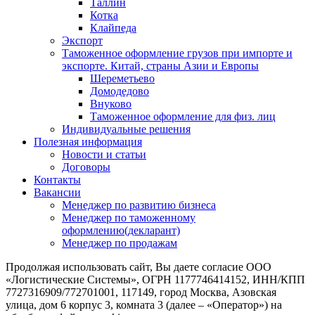
Таллин
Котка
Клайпеда
Экспорт
Таможенное оформление грузов при импорте и
экспорте. Китай, страны Азии и Европы
Шереметьево
Домодедово
Внуково
Таможенное оформление для физ. лиц
Индивидуальные решения
Полезная информация
Новости и статьи
Договоры
Контакты
Вакансии
Менеджер по развитию бизнеса
Менеджер по таможенному
оформлению(декларант)
Менеджер по продажам
Продолжая использовать сайт, Вы даете согласие ООО
«Логистические Системы», ОГРН 1177746414152, ИНН/КПП
7727316909/772701001, 117149, город Москва, Азовская
улица, дом 6 корпус 3, комната 3 (далее – «Оператор») на