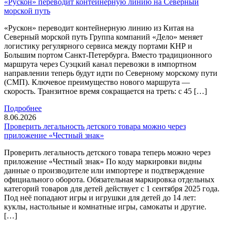
«Рускон» переводит контейнерную линию на Северный
морской путь
«Рускон» переводит контейнерную линию из Китая на
Северный морской путь Группа компаний «Дело» меняет
логистику регулярного сервиса между портами КНР и
Большим портом Санкт-Петербурга. Вместо традиционного
маршрута через Суэцкий канал перевозки в импортном
направлении теперь будут идти по Северному морскому пути
(СМП). Ключевое преимущество нового маршрута —
скорость. Транзитное время сокращается на треть: с 45 […]
Подробнее
8.06.2026
Проверить легальность детского товара можно через
приложение «Честный знак»
Проверить легальность детского товара теперь можно через
приложение «Честный знак» По коду маркировки видны
данные о производителе или импортере и подтверждение
официального оборота. Обязательная маркировка отдельных
категорий товаров для детей действует с 1 сентября 2025 года.
Под неё попадают игры и игрушки для детей до 14 лет:
куклы, настольные и комнатные игры, самокаты и другие.
[…]