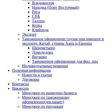
Владивосток
Находка (Порт Восточный)
Рига
СПБ
Таллин
Котка
Клайпеда
Экспорт
Таможенное оформление грузов при импорте и
экспорте. Китай, страны Азии и Европы
Шереметьево
Домодедово
Внуково
Таможенное оформление для физ. лиц
Индивидуальные решения
Полезная информация
Новости и статьи
Договоры
Контакты
Вакансии
Менеджер по развитию бизнеса
Менеджер по таможенному
оформлению(декларант)
Менеджер по продажам