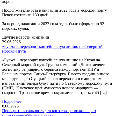
дорог.
Продолжительность навигации 2022 года в морском порту
Певек составила 139 дней.
За период навигации 2022 года здесь было оформлено 92
морских судна.
Другие новости компании
29.06.2026
«Рускон» переводит контейнерную линию на Северный
морской путь
«Рускон» переводит контейнерную линию из Китая на
Северный морской путь Группа компаний «Дело» меняет
логистику регулярного сервиса между портами КНР и
Большим портом Санкт-Петербурга. Вместо традиционного
маршрута через Суэцкий канал перевозки в импортном
направлении теперь будут идти по Северному морскому пути
(СМП). Ключевое преимущество нового маршрута —
скорость. Транзитное время сокращается на треть: с 45 […]
Подробнее
8.06.2026
Проверить легальность детского товара можно через
приложение «Честный знак»