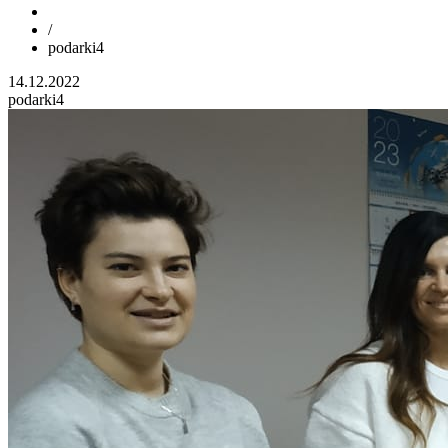
/
podarki4
14.12.2022
podarki4