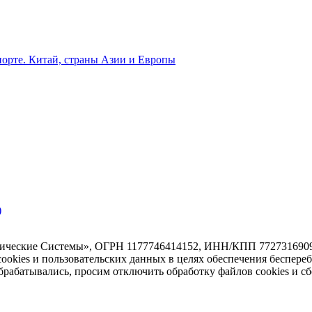
орте. Китай, страны Азии и Европы
)
тические Системы», ОГРН 1177746414152, ИНН/КПП 7727316909/7
 cookies и пользовательских данных в целях обеспечения беспере
абатывались, просим отключить обработку файлов cookies и сб