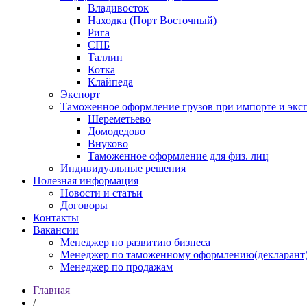
Владивосток
Находка (Порт Восточный)
Рига
СПБ
Таллин
Котка
Клайпеда
Экспорт
Таможенное оформление грузов при импорте и эксп
Шереметьево
Домодедово
Внуково
Таможенное оформление для физ. лиц
Индивидуальные решения
Полезная информация
Новости и статьи
Договоры
Контакты
Вакансии
Менеджер по развитию бизнеса
Менеджер по таможенному оформлению(декларант
Менеджер по продажам
Главная
/