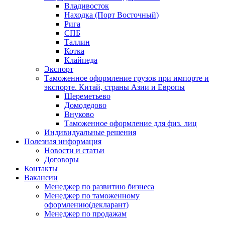
Владивосток
Находка (Порт Восточный)
Рига
СПБ
Таллин
Котка
Клайпеда
Экспорт
Таможенное оформление грузов при импорте и
экспорте. Китай, страны Азии и Европы
Шереметьево
Домодедово
Внуково
Таможенное оформление для физ. лиц
Индивидуальные решения
Полезная информация
Новости и статьи
Договоры
Контакты
Вакансии
Менеджер по развитию бизнеса
Менеджер по таможенному
оформлению(декларант)
Менеджер по продажам