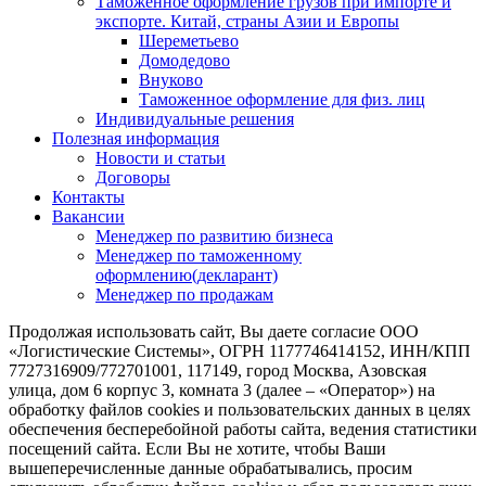
Таможенное оформление грузов при импорте и
экспорте. Китай, страны Азии и Европы
Шереметьево
Домодедово
Внуково
Таможенное оформление для физ. лиц
Индивидуальные решения
Полезная информация
Новости и статьи
Договоры
Контакты
Вакансии
Менеджер по развитию бизнеса
Менеджер по таможенному
оформлению(декларант)
Менеджер по продажам
Продолжая использовать сайт, Вы даете согласие ООО
«Логистические Системы», ОГРН 1177746414152, ИНН/КПП
7727316909/772701001, 117149, город Москва, Азовская
улица, дом 6 корпус 3, комната 3 (далее – «Оператор») на
обработку файлов cookies и пользовательских данных в целях
обеспечения бесперебойной работы сайта, ведения статистики
посещений сайта. Если Вы не хотите, чтобы Ваши
вышеперечисленные данные обрабатывались, просим