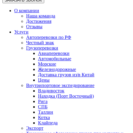
О компании
Наша команда
Достижения
Отзывы
Услуги
Автоперевозки по РФ
Честный знак
Грузоперевозки
Авиаперевозки
Автомобильные
Морские
Железнодорожные
Доставка грузов из/в Китай
Цены
Внутрипортовое экспедирование
Владивосток
Находка (Порт Восточный)
Рига
СПБ
Таллин
Котка
Клайпеда
Экспорт