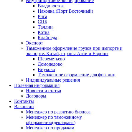
Внутрипортовое экспедирование
Владивосток
Находка (Порт Восточный)
Рига
СПБ
Таллин
Котка
Клайпеда
Экспорт
Таможенное оформление грузов при импорте и
экспорте. Китай, страны Азии и Европы
Шереметьево
Домодедово
Внуково
Таможенное оформление для физ. лиц
Индивидуальные решения
Полезная информация
Новости и статьи
Договоры
Контакты
Вакансии
Менеджер по развитию бизнеса
Менеджер по таможенному
оформлению(декларант)
Менеджер по продажам