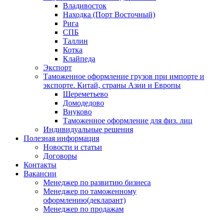
Владивосток
Находка (Порт Восточный)
Рига
СПБ
Таллин
Котка
Клайпеда
Экспорт
Таможенное оформление грузов при импорте и
экспорте. Китай, страны Азии и Европы
Шереметьево
Домодедово
Внуково
Таможенное оформление для физ. лиц
Индивидуальные решения
Полезная информация
Новости и статьи
Договоры
Контакты
Вакансии
Менеджер по развитию бизнеса
Менеджер по таможенному
оформлению(декларант)
Менеджер по продажам