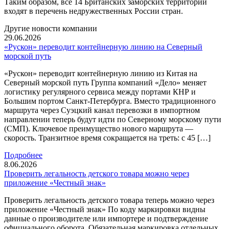
Таким образом, все 14 Британских заморских территорий
входят в перечень недружественных России стран.
Другие новости компании
29.06.2026
«Рускон» переводит контейнерную линию на Северный
морской путь
«Рускон» переводит контейнерную линию из Китая на
Северный морской путь Группа компаний «Дело» меняет
логистику регулярного сервиса между портами КНР и
Большим портом Санкт-Петербурга. Вместо традиционного
маршрута через Суэцкий канал перевозки в импортном
направлении теперь будут идти по Северному морскому пути
(СМП). Ключевое преимущество нового маршрута —
скорость. Транзитное время сокращается на треть: с 45 […]
Подробнее
8.06.2026
Проверить легальность детского товара можно через
приложение «Честный знак»
Проверить легальность детского товара теперь можно через
приложение «Честный знак» По коду маркировки видны
данные о производителе или импортере и подтверждение
официального оборота. Обязательная маркировка отдельных