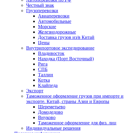
Честный знак
Грузоперевозки
Авиаперевозки
Автомобильные
Морские
Железнодорожные
Доставка грузов из/в Китай
Цены
Внутрипортовое экспедирование
Владивосток
Находка (Порт Восточный)
Рига
СПБ
Таллин
Котка
Клайпеда
Экспорт
Таможенное оформление грузов при импорте и
экспорте. Китай, страны Азии и Европы
Шереметьево
Домодедово
Внуково
Таможенное оформление для физ. лиц
Индивидуальные решения