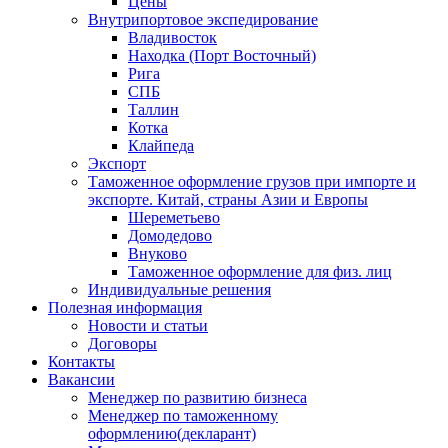
Цены
Внутрипортовое экспедирование
Владивосток
Находка (Порт Восточный)
Рига
СПБ
Таллин
Котка
Клайпеда
Экспорт
Таможенное оформление грузов при импорте и
экспорте. Китай, страны Азии и Европы
Шереметьево
Домодедово
Внуково
Таможенное оформление для физ. лиц
Индивидуальные решения
Полезная информация
Новости и статьи
Договоры
Контакты
Вакансии
Менеджер по развитию бизнеса
Менеджер по таможенному
оформлению(декларант)