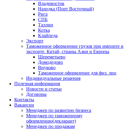
Владивосток
Находка (Порт Восточный)
Рига
СПБ
Таллин
Котка
Клайпеда
Экспорт
Таможенное оформление грузов при импорте и
экспорте. Китай, страны Азии и Европы
Шереметьево
Домодедово
Внуково
Таможенное оформление для физ. лиц
Индивидуальные решения
Полезная информация
Новости и статьи
Договоры
Контакты
Вакансии
Менеджер по развитию бизнеса
Менеджер по таможенному
оформлению(декларант)
Менеджер по продажам