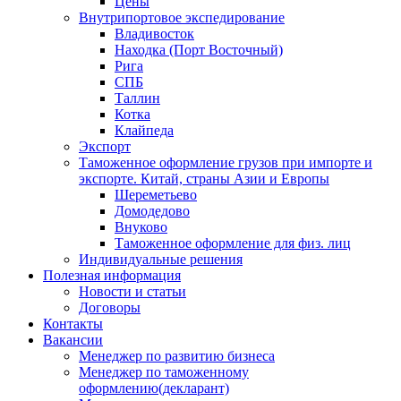
Цены
Внутрипортовое экспедирование
Владивосток
Находка (Порт Восточный)
Рига
СПБ
Таллин
Котка
Клайпеда
Экспорт
Таможенное оформление грузов при импорте и
экспорте. Китай, страны Азии и Европы
Шереметьево
Домодедово
Внуково
Таможенное оформление для физ. лиц
Индивидуальные решения
Полезная информация
Новости и статьи
Договоры
Контакты
Вакансии
Менеджер по развитию бизнеса
Менеджер по таможенному
оформлению(декларант)