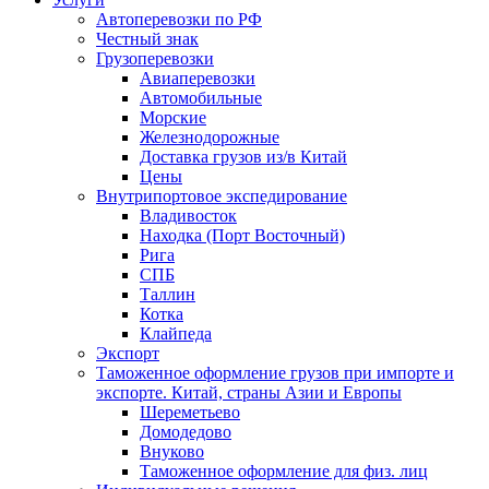
Автоперевозки по РФ
Честный знак
Грузоперевозки
Авиаперевозки
Автомобильные
Морские
Железнодорожные
Доставка грузов из/в Китай
Цены
Внутрипортовое экспедирование
Владивосток
Находка (Порт Восточный)
Рига
СПБ
Таллин
Котка
Клайпеда
Экспорт
Таможенное оформление грузов при импорте и
экспорте. Китай, страны Азии и Европы
Шереметьево
Домодедово
Внуково
Таможенное оформление для физ. лиц