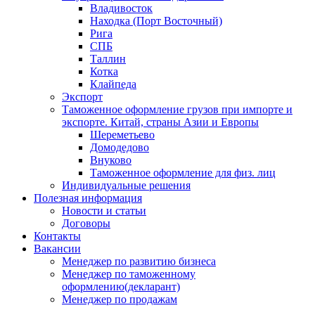
Владивосток
Находка (Порт Восточный)
Рига
СПБ
Таллин
Котка
Клайпеда
Экспорт
Таможенное оформление грузов при импорте и
экспорте. Китай, страны Азии и Европы
Шереметьево
Домодедово
Внуково
Таможенное оформление для физ. лиц
Индивидуальные решения
Полезная информация
Новости и статьи
Договоры
Контакты
Вакансии
Менеджер по развитию бизнеса
Менеджер по таможенному
оформлению(декларант)
Менеджер по продажам