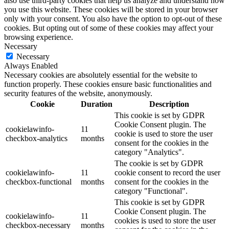
also use third-party cookies that help us analyze and understand how
you use this website. These cookies will be stored in your browser
only with your consent. You also have the option to opt-out of these
cookies. But opting out of some of these cookies may affect your
browsing experience.
Necessary
Necessary
Always Enabled
Necessary cookies are absolutely essential for the website to
function properly. These cookies ensure basic functionalities and
security features of the website, anonymously.
Cookie
Duration
Description
This cookie is set by GDPR
Cookie Consent plugin. The
cookielawinfo-
11
cookie is used to store the user
checkbox-analytics
months
consent for the cookies in the
category "Analytics".
The cookie is set by GDPR
cookielawinfo-
11
cookie consent to record the user
checkbox-functional
months
consent for the cookies in the
category "Functional".
This cookie is set by GDPR
Cookie Consent plugin. The
cookielawinfo-
11
cookies is used to store the user
checkbox-necessary
months