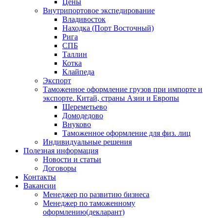
Цены
Внутрипортовое экспедирование
Владивосток
Находка (Порт Восточный)
Рига
СПБ
Таллин
Котка
Клайпеда
Экспорт
Таможенное оформление грузов при импорте и
экспорте. Китай, страны Азии и Европы
Шереметьево
Домодедово
Внуково
Таможенное оформление для физ. лиц
Индивидуальные решения
Полезная информация
Новости и статьи
Договоры
Контакты
Вакансии
Менеджер по развитию бизнеса
Менеджер по таможенному
оформлению(декларант)