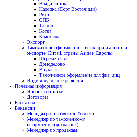
Владивосток
Находка (Порт Восточный)
Рига
СПБ
Таллин
Котка
Клайпеда
Экспорт
Таможенное оформление грузов при импорте и
экспорте. Китай, страны Азии и Европы
Шереметьево
Домодедово
Внуково
Таможенное оформление для физ. лиц
Индивидуальные решения
Полезная информация
Новости и статьи
Договоры
Контакты
Вакансии
Менеджер по развитию бизнеса
Менеджер по таможенному
оформлению(декларант)
Менеджер по продажам