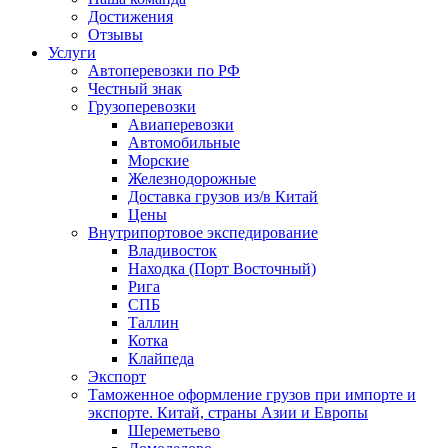
Достижения
Отзывы
Услуги
Автоперевозки по РФ
Честный знак
Грузоперевозки
Авиаперевозки
Автомобильные
Морские
Железнодорожные
Доставка грузов из/в Китай
Цены
Внутрипортовое экспедирование
Владивосток
Находка (Порт Восточный)
Рига
СПБ
Таллин
Котка
Клайпеда
Экспорт
Таможенное оформление грузов при импорте и
экспорте. Китай, страны Азии и Европы
Шереметьево