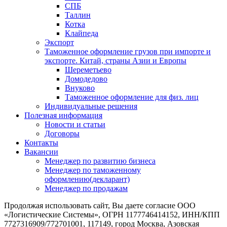
СПБ
Таллин
Котка
Клайпеда
Экспорт
Таможенное оформление грузов при импорте и
экспорте. Китай, страны Азии и Европы
Шереметьево
Домодедово
Внуково
Таможенное оформление для физ. лиц
Индивидуальные решения
Полезная информация
Новости и статьи
Договоры
Контакты
Вакансии
Менеджер по развитию бизнеса
Менеджер по таможенному
оформлению(декларант)
Менеджер по продажам
Продолжая использовать сайт, Вы даете согласие ООО
«Логистические Системы», ОГРН 1177746414152, ИНН/КПП
7727316909/772701001, 117149, город Москва, Азовская