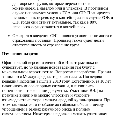
для морских грузов, которые перевозят не в
контейнерах, а навалом или в упаковке. В противном
случае используют условия FCA или CIP. Планируется
использовать перевозку в контейнерах и в случае FOB и
CIF, тогда они станут актуальнее, так как в 80%
перевозок осуществляется в контейнерах.
Ожидается введение CNI – нового условия стоимости и
страхования поставки. Продавец также будет нести
ответственность за страхование груза.
Изменения назрели
Официальной версии изменений в Инкотермс пока не
существует, но указанные нововведения там будут с
максимальной вероятностью. Вопросом переработки Правил
занимается Международная торговая палата. Последняя
редакция
Incoterms
вышла в 2010 году. Естественно, за 10 лет
накопилось много спорных ситуаций, и выявились
неточности в толковании документа. Участники ВЭД на
практике видят, как можно упростить и ускорить
взаимодействие сторон международной купли-продажи. При
этом законодателям необходимо соблюдать баланс между
упрощением в рамках разумного риска и полным
самоуправством. Инкотермс не должен мешать участникам