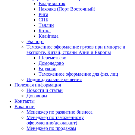
Владивосток
Находка (Порт Восточный)
Рига
СПБ
Таллин
Котка
Клайпеда
Экспорт
Таможенное оформление грузов при импорте и
экспорте. Китай, страны Азии и Европы
Шереметьево
Домодедово
Внуково
Таможенное оформление для физ. лиц
Индивидуальные решения
Полезная информация
Новости и статьи
Договоры
Контакты
Вакансии
Менеджер по развитию бизнеса
Менеджер по таможенному
оформлению(декларант)
Менеджер по продажам