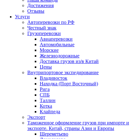
Достижения
Отзывы
Услуги
Автоперевозки по РФ
Честный знак
Грузоперевозки
Авиаперевозки
Автомобильные
Морские
Железнодорожные
Доставка грузов из/в Китай
Цены
Внутрипортовое экспедирование
Владивосток
Находка (Порт Восточный)
Рига
СПБ
Таллин
Котка
Клайпеда
Экспорт
Таможенное оформление грузов при импорте и
экспорте. Китай, страны Азии и Европы
Шереметьево