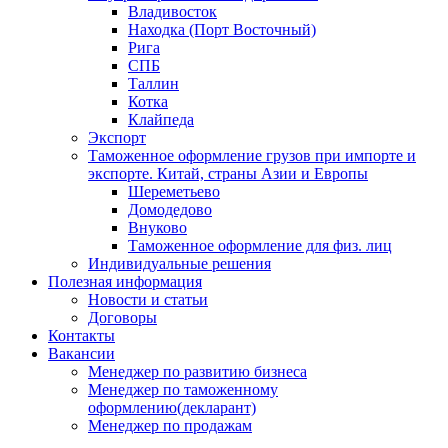
Владивосток
Находка (Порт Восточный)
Рига
СПБ
Таллин
Котка
Клайпеда
Экспорт
Таможенное оформление грузов при импорте и
экспорте. Китай, страны Азии и Европы
Шереметьево
Домодедово
Внуково
Таможенное оформление для физ. лиц
Индивидуальные решения
Полезная информация
Новости и статьи
Договоры
Контакты
Вакансии
Менеджер по развитию бизнеса
Менеджер по таможенному
оформлению(декларант)
Менеджер по продажам