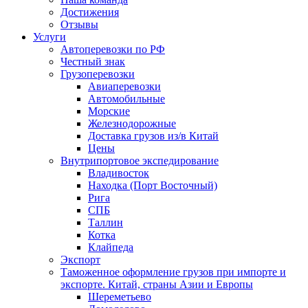
Достижения
Отзывы
Услуги
Автоперевозки по РФ
Честный знак
Грузоперевозки
Авиаперевозки
Автомобильные
Морские
Железнодорожные
Доставка грузов из/в Китай
Цены
Внутрипортовое экспедирование
Владивосток
Находка (Порт Восточный)
Рига
СПБ
Таллин
Котка
Клайпеда
Экспорт
Таможенное оформление грузов при импорте и
экспорте. Китай, страны Азии и Европы
Шереметьево