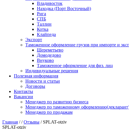
Владивосток
Находка (Порт Восточный)
Рига
СПБ
Таллин
Котка
Клайпеда
Экспорт
Таможенное оформление грузов при импорте и эксп
Шереметьево
Домодедово
Внуково
Таможенное оформление для физ. лиц
Индивидуальные решения
Полезная информация
Новости и статьи
Договоры
Контакты
Вакансии
Менеджер по развитию бизнеса
Менеджер по таможенному оформлению(декларант
Менеджер по продажам
Главная
/
/
Отзывы
/
SPLAT-otziv
SPLAT-otziv