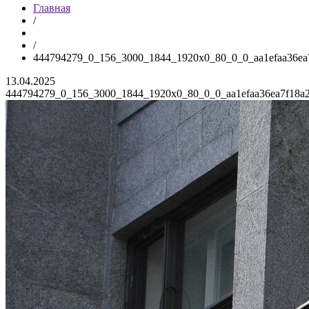
Главная
/
/
444794279_0_156_3000_1844_1920x0_80_0_0_aa1efaa36ea
13.04.2025
444794279_0_156_3000_1844_1920x0_80_0_0_aa1efaa36ea7f18a2