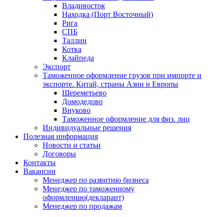
Владивосток
Находка (Порт Восточный)
Рига
СПБ
Таллин
Котка
Клайпеда
Экспорт
Таможенное оформление грузов при импорте и
экспорте. Китай, страны Азии и Европы
Шереметьево
Домодедово
Внуково
Таможенное оформление для физ. лиц
Индивидуальные решения
Полезная информация
Новости и статьи
Договоры
Контакты
Вакансии
Менеджер по развитию бизнеса
Менеджер по таможенному
оформлению(декларант)
Менеджер по продажам