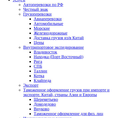
Автоперевозки по РФ
Честный знак
Грузоперевозки
Авиаперевозки
Автомобильные
Морские
Железнодорожные
Доставка грузов из/в Китай
Цены
Внутрипортовое экспедирование
Владивосток
Находка (Порт Восточный)
Рига
СПБ
Таллин
Котка
Клайпеда
Экспорт
Таможенное оформление грузов при импорте и
экспорте. Китай, страны Азии и Европы
Шереметьево
Домодедово
Внуково
Таможенное оформление для физ. лиц