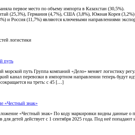
аняла первое место по объему импорта в Казахстан (30,5%).
тай (25,3%), Германия (4,7%), США (3,8%), Южная Корея (3,2%)
3%) и Россия (11,7%) являются ключевыми направлениями экспор
остей логистики
й путь
й морской путь Группа компаний «Дело» меняет логистику рег
цкий канал перевозки в импортном направлении теперь будут и
окращается на треть: с 45 […]
ие «Честный знак»
приложение «Честный знак» По коду маркировки видны данные о
 для детей действует с 1 сентября 2025 года. Под неё попадают 