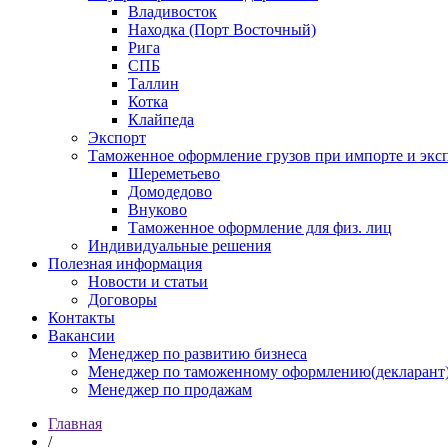
Владивосток
Находка (Порт Восточный)
Рига
СПБ
Таллин
Котка
Клайпеда
Экспорт
Таможенное оформление грузов при импорте и эксп
Шереметьево
Домодедово
Внуково
Таможенное оформление для физ. лиц
Индивидуальные решения
Полезная информация
Новости и статьи
Договоры
Контакты
Вакансии
Менеджер по развитию бизнеса
Менеджер по таможенному оформлению(декларант
Менеджер по продажам
Главная
/