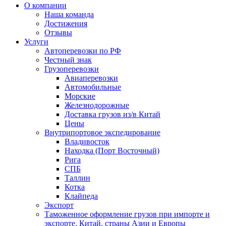
О компании
Наша команда
Достижения
Отзывы
Услуги
Автоперевозки по РФ
Честный знак
Грузоперевозки
Авиаперевозки
Автомобильные
Морские
Железнодорожные
Доставка грузов из/в Китай
Цены
Внутрипортовое экспедирование
Владивосток
Находка (Порт Восточный)
Рига
СПБ
Таллин
Котка
Клайпеда
Экспорт
Таможенное оформление грузов при импорте и
экспорте. Китай, страны Азии и Европы