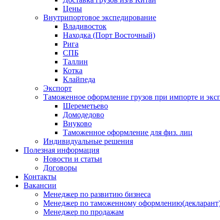
Цены
Внутрипортовое экспедирование
Владивосток
Находка (Порт Восточный)
Рига
СПБ
Таллин
Котка
Клайпеда
Экспорт
Таможенное оформление грузов при импорте и эксп
Шереметьево
Домодедово
Внуково
Таможенное оформление для физ. лиц
Индивидуальные решения
Полезная информация
Новости и статьи
Договоры
Контакты
Вакансии
Менеджер по развитию бизнеса
Менеджер по таможенному оформлению(декларант
Менеджер по продажам