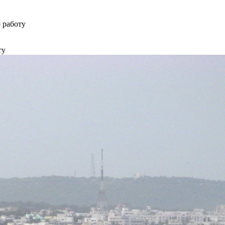
 работу
ту