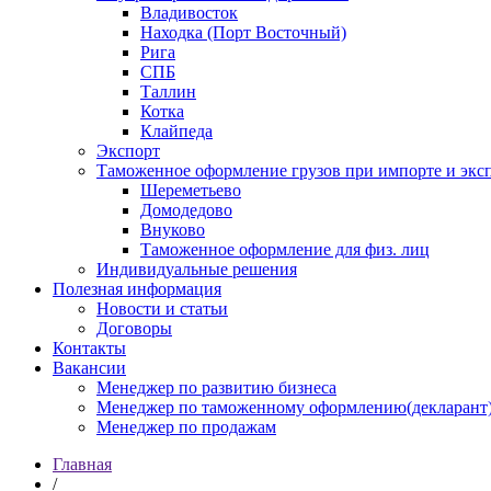
Владивосток
Находка (Порт Восточный)
Рига
СПБ
Таллин
Котка
Клайпеда
Экспорт
Таможенное оформление грузов при импорте и эксп
Шереметьево
Домодедово
Внуково
Таможенное оформление для физ. лиц
Индивидуальные решения
Полезная информация
Новости и статьи
Договоры
Контакты
Вакансии
Менеджер по развитию бизнеса
Менеджер по таможенному оформлению(декларант
Менеджер по продажам
Главная
/