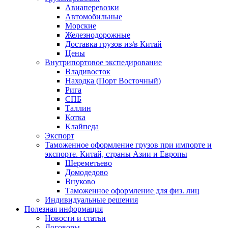
Авиаперевозки
Автомобильные
Морские
Железнодорожные
Доставка грузов из/в Китай
Цены
Внутрипортовое экспедирование
Владивосток
Находка (Порт Восточный)
Рига
СПБ
Таллин
Котка
Клайпеда
Экспорт
Таможенное оформление грузов при импорте и
экспорте. Китай, страны Азии и Европы
Шереметьево
Домодедово
Внуково
Таможенное оформление для физ. лиц
Индивидуальные решения
Полезная информация
Новости и статьи
Договоры