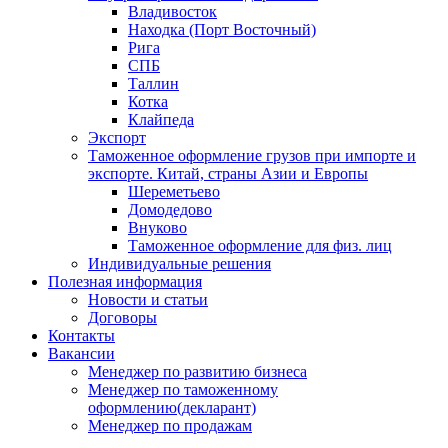
Владивосток
Находка (Порт Восточный)
Рига
СПБ
Таллин
Котка
Клайпеда
Экспорт
Таможенное оформление грузов при импорте и
экспорте. Китай, страны Азии и Европы
Шереметьево
Домодедово
Внуково
Таможенное оформление для физ. лиц
Индивидуальные решения
Полезная информация
Новости и статьи
Договоры
Контакты
Вакансии
Менеджер по развитию бизнеса
Менеджер по таможенному
оформлению(декларант)
Менеджер по продажам