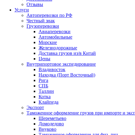
Отзывы
Услуги
Автоперевозки по РФ
Честный знак
Грузоперевозки
Авиаперевозки
Автомобильные
Морские
Железнодорожные
Доставка грузов из/в Китай
Цены
Внутрипортовое экспедирование
Владивосток
Находка (Порт Восточный)
Рига
СПБ
Таллин
Котка
Клайпеда
Экспорт
Таможенное оформление грузов при импорте и эксп
Шереметьево
Домодедово
Внуково
Таможенное оформление для физ. лиц