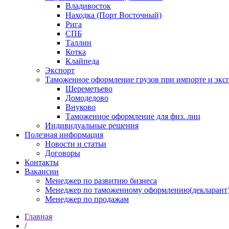
Владивосток
Находка (Порт Восточный)
Рига
СПБ
Таллин
Котка
Клайпеда
Экспорт
Таможенное оформление грузов при импорте и эксп
Шереметьево
Домодедово
Внуково
Таможенное оформление для физ. лиц
Индивидуальные решения
Полезная информация
Новости и статьи
Договоры
Контакты
Вакансии
Менеджер по развитию бизнеса
Менеджер по таможенному оформлению(декларант
Менеджер по продажам
Главная
/