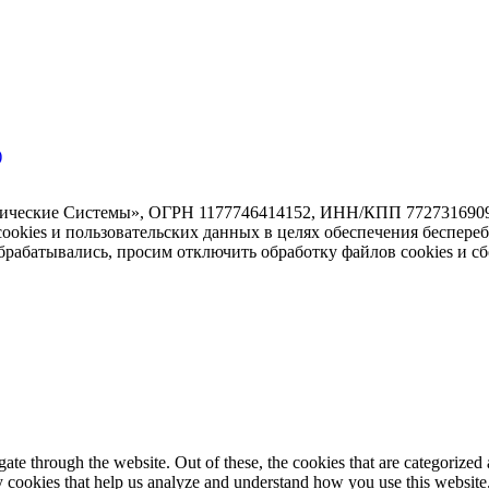
)
тические Системы», ОГРН 1177746414152, ИНН/КПП 7727316909/7
 cookies и пользовательских данных в целях обеспечения беспере
абатывались, просим отключить обработку файлов cookies и сб
e through the website. Out of these, the cookies that are categorized a
rty cookies that help us analyze and understand how you use this websit