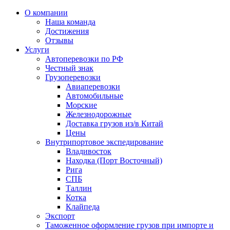
О компании
Наша команда
Достижения
Отзывы
Услуги
Автоперевозки по РФ
Честный знак
Грузоперевозки
Авиаперевозки
Автомобильные
Морские
Железнодорожные
Доставка грузов из/в Китай
Цены
Внутрипортовое экспедирование
Владивосток
Находка (Порт Восточный)
Рига
СПБ
Таллин
Котка
Клайпеда
Экспорт
Таможенное оформление грузов при импорте и