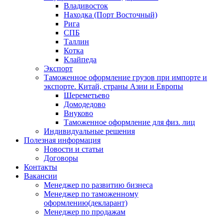
Владивосток
Находка (Порт Восточный)
Рига
СПБ
Таллин
Котка
Клайпеда
Экспорт
Таможенное оформление грузов при импорте и
экспорте. Китай, страны Азии и Европы
Шереметьево
Домодедово
Внуково
Таможенное оформление для физ. лиц
Индивидуальные решения
Полезная информация
Новости и статьи
Договоры
Контакты
Вакансии
Менеджер по развитию бизнеса
Менеджер по таможенному
оформлению(декларант)
Менеджер по продажам