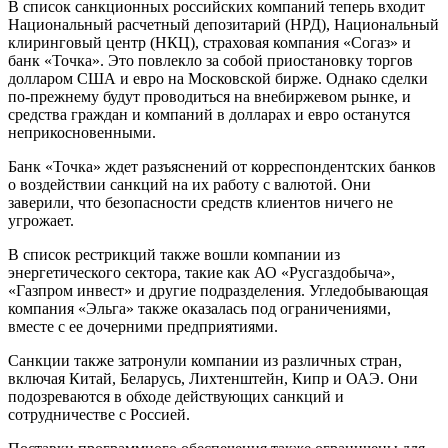
В список санкционных российских компаний теперь входит
Национальный расчетный депозитарий (НРД), Национальный
клиринговый центр (НКЦ), страховая компания «Согаз» и
банк «Точка». Это повлекло за собой приостановку торгов
долларом США и евро на Московской бирже. Однако сделки
по-прежнему будут проводиться на внебиржевом рынке, и
средства граждан и компаний в долларах и евро останутся
неприкосновенными.
Банк «Точка» ждет разъяснений от корреспондентских банков
о воздействии санкций на их работу с валютой. Они
заверили, что безопасности средств клиентов ничего не
угрожает.
В список рестрикций также вошли компании из
энергетического сектора, такие как АО «Русгаздобыча»,
«Газпром инвест» и другие подразделения. Угледобывающая
компания «Эльга» также оказалась под ограничениями,
вместе с ее дочерними предприятиями.
Санкции также затронули компании из различных стран,
включая Китай, Беларусь, Лихтенштейн, Кипр и ОАЭ. Они
подозреваются в обходе действующих санкций и
сотрудничестве с Россией.