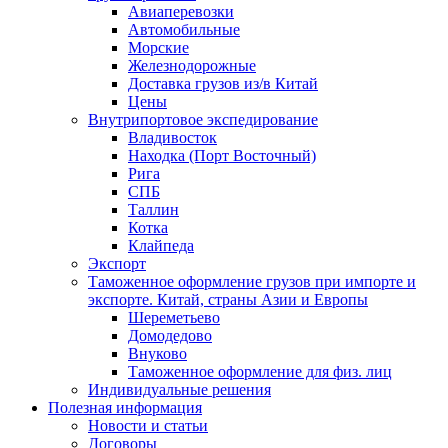
Авиаперевозки
Автомобильные
Морские
Железнодорожные
Доставка грузов из/в Китай
Цены
Внутрипортовое экспедирование
Владивосток
Находка (Порт Восточный)
Рига
СПБ
Таллин
Котка
Клайпеда
Экспорт
Таможенное оформление грузов при импорте и
экспорте. Китай, страны Азии и Европы
Шереметьево
Домодедово
Внуково
Таможенное оформление для физ. лиц
Индивидуальные решения
Полезная информация
Новости и статьи
Договоры