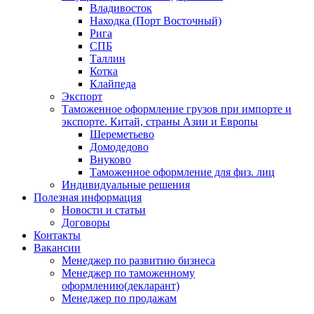
Владивосток
Находка (Порт Восточный)
Рига
СПБ
Таллин
Котка
Клайпеда
Экспорт
Таможенное оформление грузов при импорте и
экспорте. Китай, страны Азии и Европы
Шереметьево
Домодедово
Внуково
Таможенное оформление для физ. лиц
Индивидуальные решения
Полезная информация
Новости и статьи
Договоры
Контакты
Вакансии
Менеджер по развитию бизнеса
Менеджер по таможенному
оформлению(декларант)
Менеджер по продажам