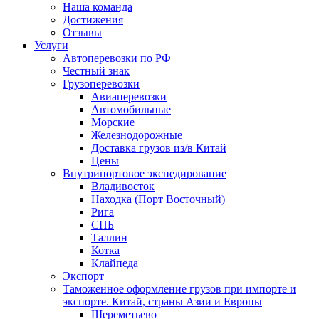
Наша команда
Достижения
Отзывы
Услуги
Автоперевозки по РФ
Честный знак
Грузоперевозки
Авиаперевозки
Автомобильные
Морские
Железнодорожные
Доставка грузов из/в Китай
Цены
Внутрипортовое экспедирование
Владивосток
Находка (Порт Восточный)
Рига
СПБ
Таллин
Котка
Клайпеда
Экспорт
Таможенное оформление грузов при импорте и
экспорте. Китай, страны Азии и Европы
Шереметьево