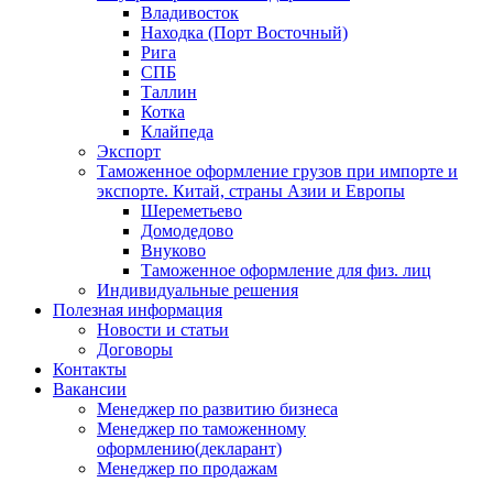
Владивосток
Находка (Порт Восточный)
Рига
СПБ
Таллин
Котка
Клайпеда
Экспорт
Таможенное оформление грузов при импорте и
экспорте. Китай, страны Азии и Европы
Шереметьево
Домодедово
Внуково
Таможенное оформление для физ. лиц
Индивидуальные решения
Полезная информация
Новости и статьи
Договоры
Контакты
Вакансии
Менеджер по развитию бизнеса
Менеджер по таможенному
оформлению(декларант)
Менеджер по продажам