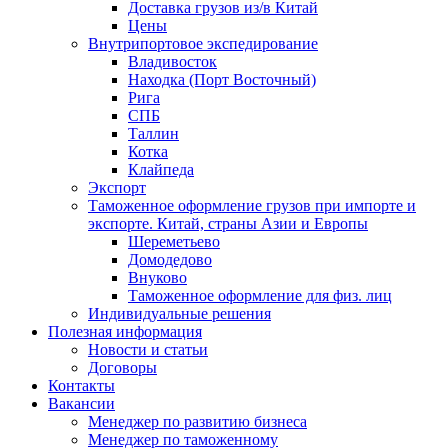
Доставка грузов из/в Китай
Цены
Внутрипортовое экспедирование
Владивосток
Находка (Порт Восточный)
Рига
СПБ
Таллин
Котка
Клайпеда
Экспорт
Таможенное оформление грузов при импорте и
экспорте. Китай, страны Азии и Европы
Шереметьево
Домодедово
Внуково
Таможенное оформление для физ. лиц
Индивидуальные решения
Полезная информация
Новости и статьи
Договоры
Контакты
Вакансии
Менеджер по развитию бизнеса
Менеджер по таможенному