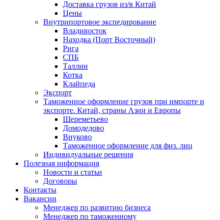
Доставка грузов из/в Китай
Цены
Внутрипортовое экспедирование
Владивосток
Находка (Порт Восточный)
Рига
СПБ
Таллин
Котка
Клайпеда
Экспорт
Таможенное оформление грузов при импорте и
экспорте. Китай, страны Азии и Европы
Шереметьево
Домодедово
Внуково
Таможенное оформление для физ. лиц
Индивидуальные решения
Полезная информация
Новости и статьи
Договоры
Контакты
Вакансии
Менеджер по развитию бизнеса
Менеджер по таможенному