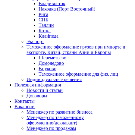
Владивосток
Находка (Порт Восточный)
Рига
СПБ
Таллин
Котка
Клайпеда
Экспорт
Таможенное оформление грузов при импорте и
экспорте. Китай, страны Азии и Европы
Шереметьево
Домодедово
Внуково
Таможенное оформление для физ. лиц
Индивидуальные решения
Полезная информация
Новости и статьи
Договоры
Контакты
Вакансии
Менеджер по развитию бизнеса
Менеджер по таможенному
оформлению(декларант)
Менеджер по продажам