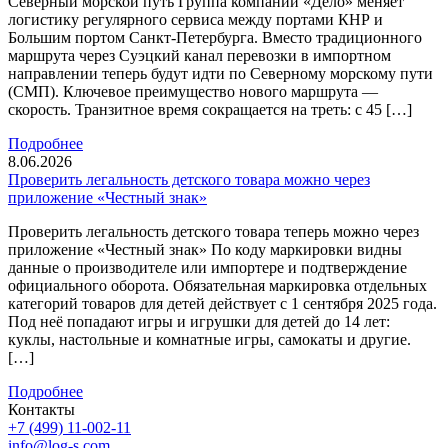
Северный морской путь Группа компаний «Дело» меняет
логистику регулярного сервиса между портами КНР и
Большим портом Санкт-Петербурга. Вместо традиционного
маршрута через Суэцкий канал перевозки в импортном
направлении теперь будут идти по Северному морскому пути
(СМП). Ключевое преимущество нового маршрута —
скорость. Транзитное время сокращается на треть: с 45 […]
Подробнее
8.06.2026
Проверить легальность детского товара можно через
приложение «Честный знак»
Проверить легальность детского товара теперь можно через
приложение «Честный знак» По коду маркировки видны
данные о производителе или импортере и подтверждение
официального оборота. Обязательная маркировка отдельных
категорий товаров для детей действует с 1 сентября 2025 года.
Под неё попадают игры и игрушки для детей до 14 лет:
куклы, настольные и комнатные игры, самокаты и другие.
[…]
Подробнее
Контакты
+7 (499) 11-002-11
info@log-s.com