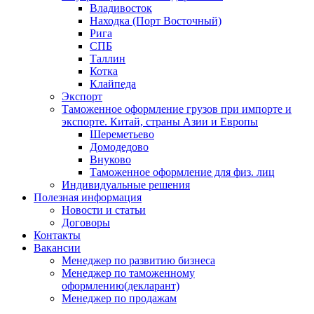
Владивосток
Находка (Порт Восточный)
Рига
СПБ
Таллин
Котка
Клайпеда
Экспорт
Таможенное оформление грузов при импорте и
экспорте. Китай, страны Азии и Европы
Шереметьево
Домодедово
Внуково
Таможенное оформление для физ. лиц
Индивидуальные решения
Полезная информация
Новости и статьи
Договоры
Контакты
Вакансии
Менеджер по развитию бизнеса
Менеджер по таможенному
оформлению(декларант)
Менеджер по продажам