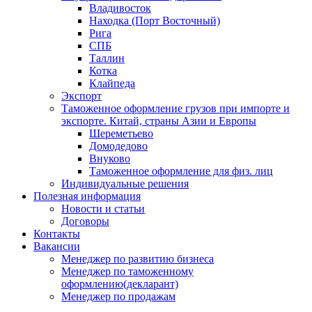
Владивосток
Находка (Порт Восточный)
Рига
СПБ
Таллин
Котка
Клайпеда
Экспорт
Таможенное оформление грузов при импорте и
экспорте. Китай, страны Азии и Европы
Шереметьево
Домодедово
Внуково
Таможенное оформление для физ. лиц
Индивидуальные решения
Полезная информация
Новости и статьи
Договоры
Контакты
Вакансии
Менеджер по развитию бизнеса
Менеджер по таможенному
оформлению(декларант)
Менеджер по продажам