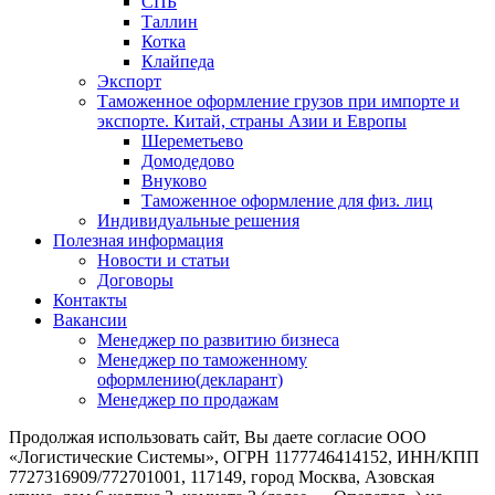
СПБ
Таллин
Котка
Клайпеда
Экспорт
Таможенное оформление грузов при импорте и
экспорте. Китай, страны Азии и Европы
Шереметьево
Домодедово
Внуково
Таможенное оформление для физ. лиц
Индивидуальные решения
Полезная информация
Новости и статьи
Договоры
Контакты
Вакансии
Менеджер по развитию бизнеса
Менеджер по таможенному
оформлению(декларант)
Менеджер по продажам
Продолжая использовать сайт, Вы даете согласие ООО
«Логистические Системы», ОГРН 1177746414152, ИНН/КПП
7727316909/772701001, 117149, город Москва, Азовская